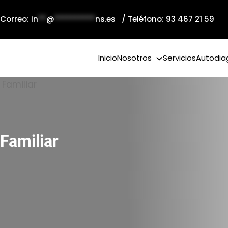
 Correo:
in
**
@
**********
ns.es
/ Teléfono: 93 467 21 59
Inicio
Nosotros
Servicios
Autodia
Familiar