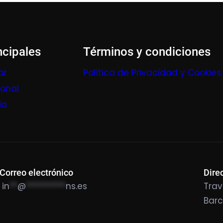
ncipales
Términos y condiciones
ar
Política de Privacidad y Cookies
ional
ia
Correo electrónico
Dire
in
**
@
**********
ns.es
Trav
Bar