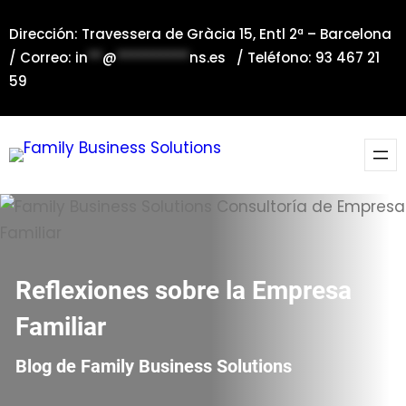
Saltar
Dirección: Travessera de Gràcia 15, Entl 2ª – Barcelona
al
/ Correo:
in
**
@
**********
ns.es
/ Teléfono: 93 467 21
contenido
59
Reflexiones sobre la Empresa
Familiar
Blog de Family Business Solutions