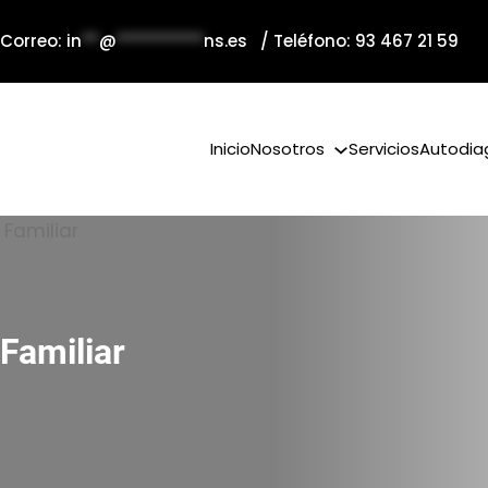
 Correo:
in
**
@
**********
ns.es
/ Teléfono: 93 467 21 59
Inicio
Nosotros
Servicios
Autodia
Familiar