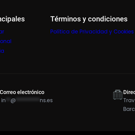
ncipales
Términos y condiciones
ar
Política de Privacidad y Cookies
ional
ia
Correo electrónico
Dire
in
**
@
**********
ns.es
Trav
Bar