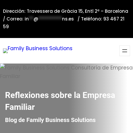
Saltar
Dirección: Travessera de Gràcia 15, Entl 2ª – Barcelona
al
/ Correo:
in
**
@
**********
ns.es
/ Teléfono: 93 467 21
contenido
59
Reflexiones sobre la Empresa
Familiar
Blog de Family Business Solutions