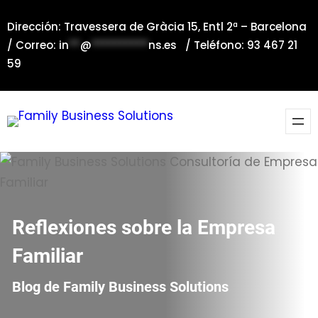
Saltar
Dirección: Travessera de Gràcia 15, Entl 2ª – Barcelona
al
/ Correo:
in
**
@
**********
ns.es
/ Teléfono: 93 467 21
contenido
59
Reflexiones sobre la Empresa
Familiar
Blog de Family Business Solutions