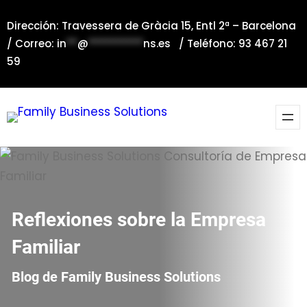
Saltar
Dirección: Travessera de Gràcia 15, Entl 2ª – Barcelona
al
/ Correo:
in
**
@
**********
ns.es
/ Teléfono: 93 467 21
contenido
59
Reflexiones sobre la Empresa
Familiar
Blog de Family Business Solutions