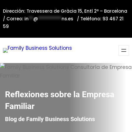
Saltar
Dirección: Travessera de Gràcia 15, Entl 2ª – Barcelona
al
/ Correo:
in
**
@
**********
ns.es
/ Teléfono: 93 467 21
contenido
59
Reflexiones sobre la Empresa
Familiar
Blog de Family Business Solutions