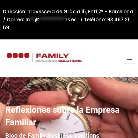
Saltar
Dirección: Travessera de Gràcia 15, Entl 2ª – Barcelona
al
/ Correo:
in
**
@
**********
ns.es
/ Teléfono: 93 467 21
contenido
59
Reflexiones sobre la Empresa
Familiar
Blog de Family Business Solutions