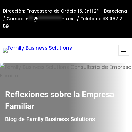
Saltar
Dirección: Travessera de Gràcia 15, Entl 2ª – Barcelona
al
/ Correo:
in
**
@
**********
ns.es
/ Teléfono: 93 467 21
contenido
59
Reflexiones sobre la Empresa
Familiar
Blog de Family Business Solutions