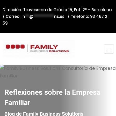
Saltar
Dirección: Travessera de Gràcia 15, Entl 2ª – Barcelona
al
/ Correo:
in
**
@
**********
ns.es
/ Teléfono: 93 467 21
contenido
59
Reflexiones sobre la Empresa
Familiar
Blog de Family Business Solutions