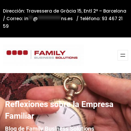
Saltar
Dirección: Travessera de Gràcia 15, Entl 2ª – Barcelona
al
/ Correo:
in
**
@
**********
ns.es
/ Teléfono: 93 467 21
contenido
59
Reflexiones sobre la Empresa
Familiar
Blog de Family Business Solutions