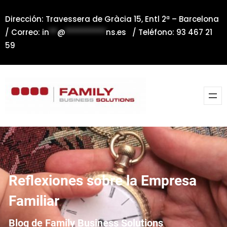
Saltar
Dirección: Travessera de Gràcia 15, Entl 2ª – Barcelona
al
/ Correo:
in
**
@
**********
ns.es
/ Teléfono: 93 467 21
contenido
59
Reflexiones sobre la Empresa
Familiar
Blog de Family Business Solutions