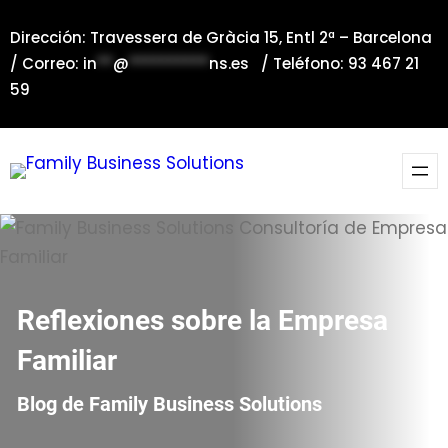
Saltar
Dirección: Travessera de Gràcia 15, Entl 2ª – Barcelona
al
/ Correo:
in
**
@
**********
ns.es
/ Teléfono: 93 467 21
contenido
59
Reflexiones sobre la Empresa
Familiar
Blog de Family Business Solutions