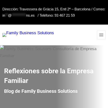
Saltar
Dirección: Travessera de Gràcia 15, Entl 2ª – Barcelona / Correo:
al
in
**
@
**********
ns.es
/ Teléfono: 93 467 21 59
contenido
Reflexiones sobre la Empresa
Familiar
Blog de Family Business Solutions