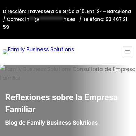
Saltar
Dirección: Travessera de Gràcia 15, Entl 2ª – Barcelona
al
/ Correo:
in
**
@
**********
ns.es
/ Teléfono: 93 467 21
contenido
59
Reflexiones sobre la Empresa
Familiar
Blog de Family Business Solutions