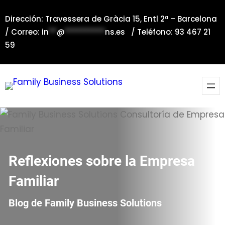
Saltar
Dirección: Travessera de Gràcia 15, Entl 2ª – Barcelona
al
/ Correo:
in
**
@
**********
ns.es
/ Teléfono: 93 467 21
contenido
59
Reflexiones sobre la Empresa
Familiar
Blog de Family Business Solutions