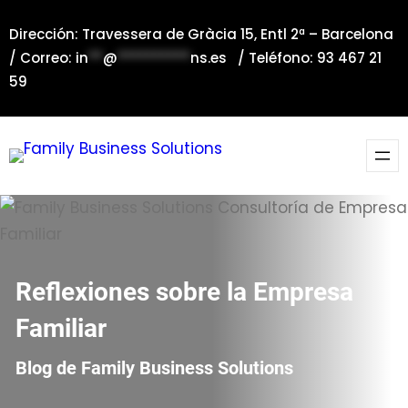
Saltar
Dirección: Travessera de Gràcia 15, Entl 2ª – Barcelona
al
/ Correo:
in
**
@
**********
ns.es
/ Teléfono: 93 467 21
contenido
59
Reflexiones sobre la Empresa
Familiar
Blog de Family Business Solutions