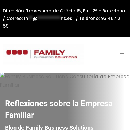
Saltar
Dirección: Travessera de Gràcia 15, Entl 2ª – Barcelona
al
/ Correo:
in
**
@
**********
ns.es
/ Teléfono: 93 467 21
contenido
59
Reflexiones sobre la Empresa
Familiar
Blog de Family Business Solutions