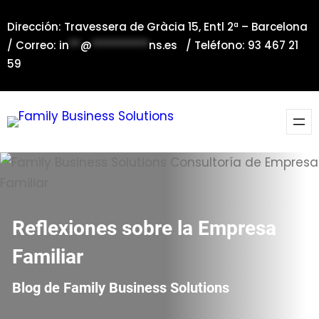
Saltar
Dirección: Travessera de Gràcia 15, Entl 2ª – Barcelona
al
/ Correo:
in
**
@
**********
ns.es
/ Teléfono: 93 467 21
contenido
59
Reflexiones sobre la Empresa
Familiar
Blog de Family Business Solutions