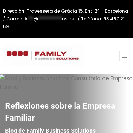
Saltar
Dirección: Travessera de Gràcia 15, Entl 2ª – Barcelona
al
/ Correo:
in
**
@
**********
ns.es
/ Teléfono: 93 467 21
contenido
59
Reflexiones sobre la Empresa
Familiar
Blog de Family Business Solutions