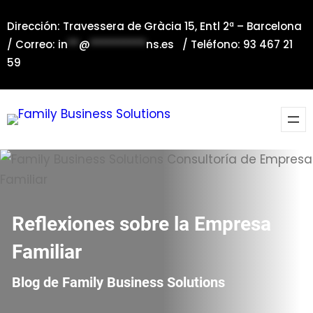
Saltar
Dirección: Travessera de Gràcia 15, Entl 2ª – Barcelona
al
/ Correo:
in
**
@
**********
ns.es
/ Teléfono: 93 467 21
contenido
59
Reflexiones sobre la Empresa
Familiar
Blog de Family Business Solutions