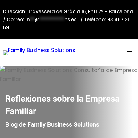
Saltar
Dirección: Travessera de Gràcia 15, Entl 2ª – Barcelona
al
/ Correo:
in
**
@
**********
ns.es
/ Teléfono: 93 467 21
contenido
59
Reflexiones sobre la Empresa
Familiar
Blog de Family Business Solutions