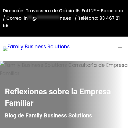
Saltar
Dirección: Travessera de Gràcia 15, Entl 2ª – Barcelona
al
/ Correo:
in
**
@
**********
ns.es
/ Teléfono: 93 467 21
contenido
59
Reflexiones sobre la Empresa
Familiar
Blog de Family Business Solutions