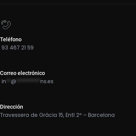
Teléfono
93 467 21 59
Correo electrónico
in
**
@
**********
ns.es
Dirección
Travessera de Gràcia 15, Entl 2ª – Barcelona