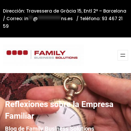
Saltar
Dirección: Travessera de Gràcia 15, Entl 2ª – Barcelona
al
/ Correo:
in
**
@
**********
ns.es
/ Teléfono: 93 467 21
contenido
59
Reflexiones sobre la Empresa
Familiar
Blog de Family Business Solutions