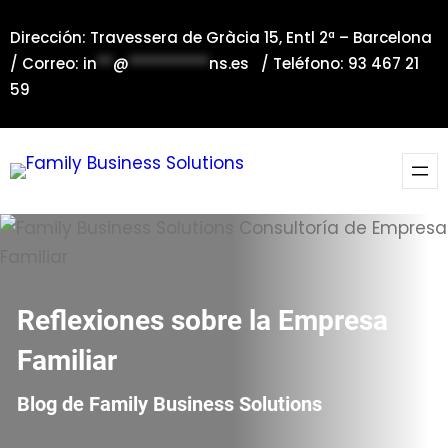
Saltar
Dirección: Travessera de Gràcia 15, Entl 2ª – Barcelona
al
/ Correo:
in
**
@
**********
ns.es
/ Teléfono: 93 467 21
contenido
59
Reflexiones sobre la Empresa
Familiar
Blog de Family Business Solutions