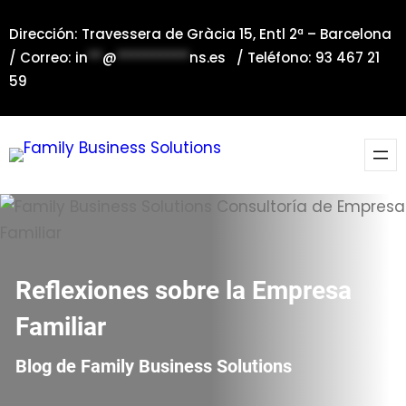
Saltar
Dirección: Travessera de Gràcia 15, Entl 2ª – Barcelona
al
/ Correo:
in
**
@
**********
ns.es
/ Teléfono: 93 467 21
contenido
59
Reflexiones sobre la Empresa
Familiar
Blog de Family Business Solutions