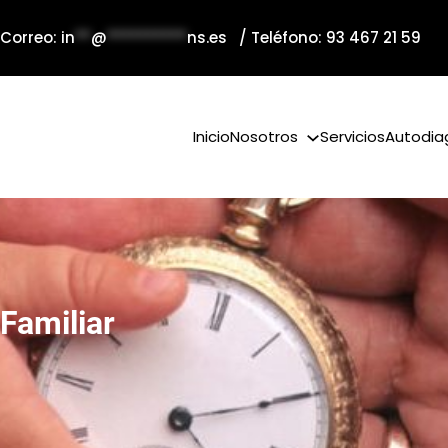
 Correo:
in
**
@
**********
ns.es
/ Teléfono: 93 467 21 59
Inicio
Nosotros
Servicios
Autodia
Familiar