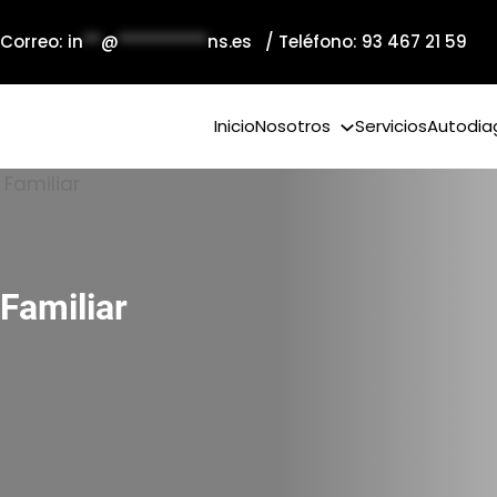
 Correo:
in
**
@
**********
ns.es
/ Teléfono: 93 467 21 59
Inicio
Nosotros
Servicios
Autodia
Familiar