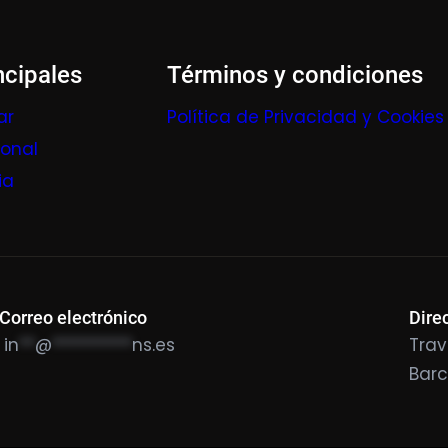
ncipales
Términos y condiciones
ar
Política de Privacidad y Cookies
ional
ia
Correo electrónico
Dire
in
**
@
**********
ns.es
Trav
Bar