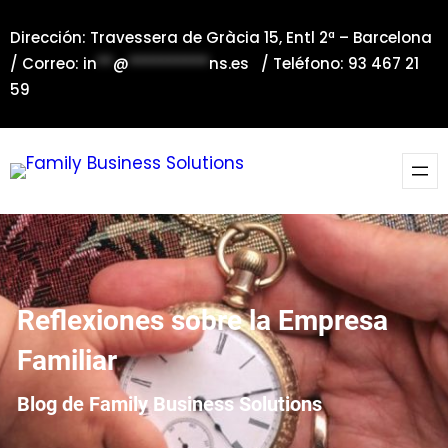
Saltar
Dirección: Travessera de Gràcia 15, Entl 2ª – Barcelona
al
/ Correo:
in
**
@
**********
ns.es
/ Teléfono: 93 467 21
contenido
59
Reflexiones sobre la Empresa
Familiar
Blog de Family Business Solutions