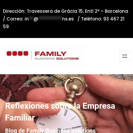
Saltar
Dirección: Travessera de Gràcia 15, Entl 2ª – Barcelona
al
/ Correo:
in
**
@
**********
ns.es
/ Teléfono: 93 467 21
contenido
59
Reflexiones sobre la Empresa
Familiar
Blog de Family Business Solutions