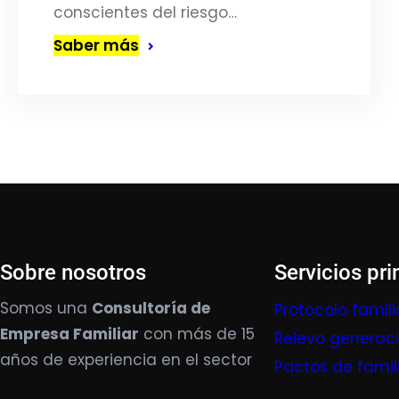
conscientes del riesgo…
Saber más
Sobre nosotros
Servicios pri
Somos una
Consultoría de
Protocolo famili
Empresa Familiar
con más de 15
Relevo generac
años de experiencia en el sector
Pactos de famil