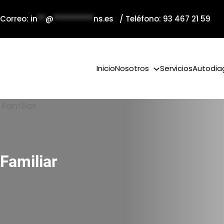
 Correo:
in
**
@
**********
ns.es
/ Teléfono: 93 467 21 59
Inicio
Nosotros
Servicios
Autodia
Familiar