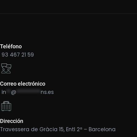
Teléfono
93 467 21 59
Correo electrónico
in
**
@
**********
ns.es
Dirección
Travessera de Gràcia 15, Entl 2ª – Barcelona