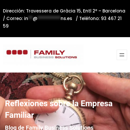
Saltar
Dirección: Travessera de Gràcia 15, Entl 2ª – Barcelona
al
/ Correo:
in
**
@
**********
ns.es
/ Teléfono: 93 467 21
contenido
59
Reflexiones sobre la Empresa
Familiar
Blog de Family Business Solutions