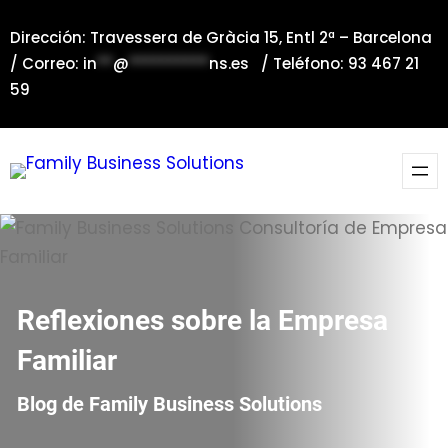
Saltar
Dirección: Travessera de Gràcia 15, Entl 2ª – Barcelona
al
/ Correo:
in
**
@
**********
ns.es
/ Teléfono: 93 467 21
contenido
59
Reflexiones sobre la Empresa
Familiar
Blog de Family Business Solutions