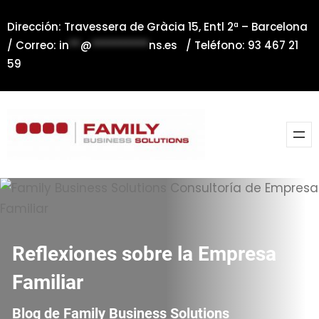
Saltar
Dirección: Travessera de Gràcia 15, Entl 2ª – Barcelona
al
/ Correo:
in
**
@
**********
ns.es
/ Teléfono: 93 467 21
contenido
59
Reflexiones sobre la Empresa
Familiar
Blog de Family Business Solutions