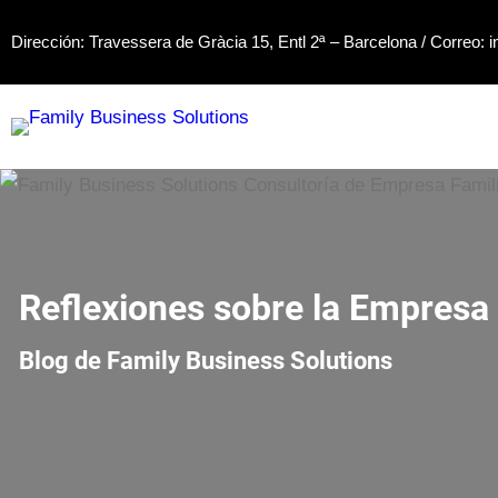
Saltar
Dirección: Travessera de Gràcia 15, Entl 2ª – Barcelona / Correo:
i
al
contenido
Reflexiones sobre la Empresa 
Blog de Family Business Solutions