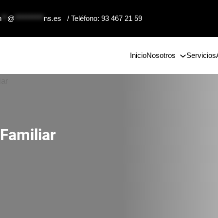
n
**
@
**********
ns.es
/ Teléfono: 93 467 21 59
Inicio
Nosotros
Servicios
Familiar