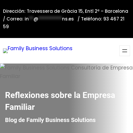
Saltar
Dirección: Travessera de Gràcia 15, Entl 2ª – Barcelona
al
/ Correo:
in
**
@
**********
ns.es
/ Teléfono: 93 467 21
contenido
59
Reflexiones sobre la Empresa
Familiar
Blog de Family Business Solutions