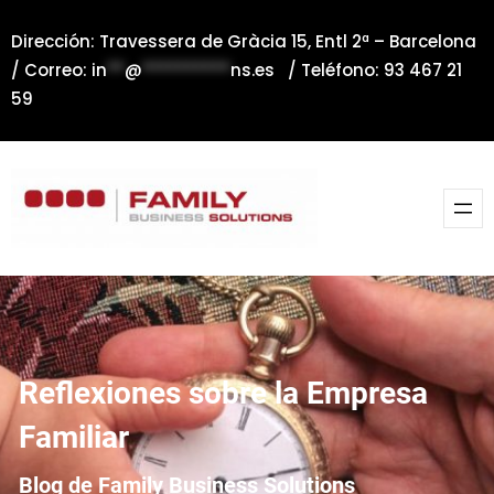
Saltar
Dirección: Travessera de Gràcia 15, Entl 2ª – Barcelona
al
/ Correo:
in
**
@
**********
ns.es
/ Teléfono: 93 467 21
contenido
59
Reflexiones sobre la Empresa
Familiar
Blog de Family Business Solutions