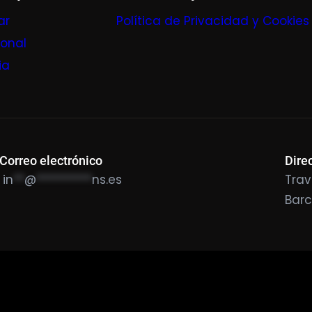
ar
Política de Privacidad y Cookies
ional
ia
Correo electrónico
Dire
in
**
@
**********
ns.es
Trav
Bar