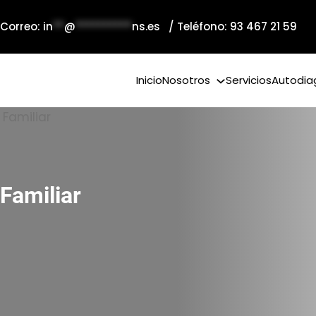
 Correo:
in
**
@
**********
ns.es
/ Teléfono: 93 467 21 59
Inicio
Nosotros
Servicios
Autodia
Familiar