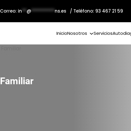
 Correo:
in
**
@
**********
ns.es
/ Teléfono: 93 467 21 59
Inicio
Nosotros
Servicios
Autodia
Familiar