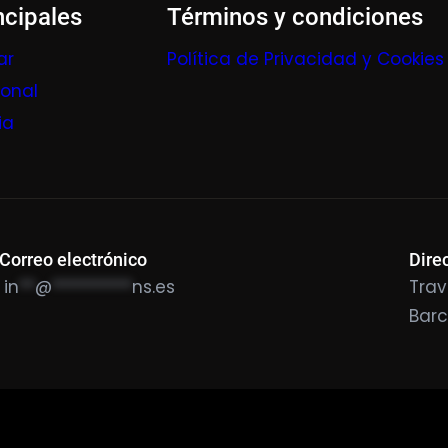
ncipales
Términos y condiciones
ar
Política de Privacidad y Cookies
ional
ia
Correo electrónico
Dire
in
**
@
**********
ns.es
Trav
Bar