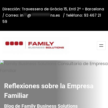
Saltar
Dirección: Travessera de Gràcia 15, Entl 2ª – Barcelona
al
/ Correo:
in
**
@
**********
ns.es
/ Teléfono: 93 467 21
contenido
59
Reflexiones sobre la Empresa
Familiar
Blog de Family Business Solutions