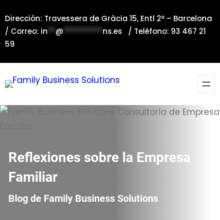
Saltar
Dirección: Travessera de Gràcia 15, Entl 2ª – Barcelona
al
/ Correo:
in
**
@
**********
ns.es
/ Teléfono: 93 467 21
contenido
59
Reflexiones sobre la Empresa
Familiar
Blog de Family Business Solutions