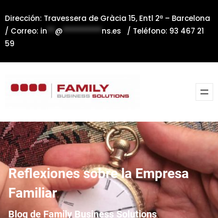
Saltar
Dirección: Travessera de Gràcia 15, Entl 2ª – Barcelona
al
/ Correo:
in
**
@
**********
ns.es
/ Teléfono: 93 467 21
contenido
59
Reflexiones sobre la Empresa
Familiar
Blog de Family Business Solutions