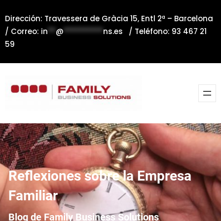
Saltar
Dirección: Travessera de Gràcia 15, Entl 2ª – Barcelona
al
/ Correo:
in
**
@
**********
ns.es
/ Teléfono: 93 467 21
contenido
59
Reflexiones sobre la Empresa
Familiar
Blog de Family Business Solutions