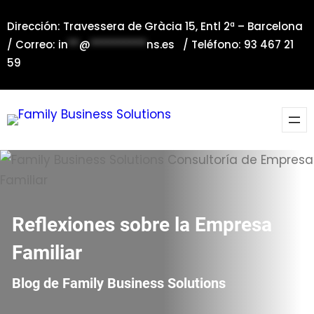
Saltar
Dirección: Travessera de Gràcia 15, Entl 2ª – Barcelona
al
/ Correo:
in
**
@
**********
ns.es
/ Teléfono: 93 467 21
contenido
59
Reflexiones sobre la Empresa
Familiar
Blog de Family Business Solutions