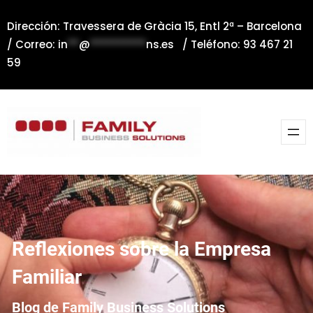
Saltar
Dirección: Travessera de Gràcia 15, Entl 2ª – Barcelona
al
/ Correo:
in
**
@
**********
ns.es
/ Teléfono: 93 467 21
contenido
59
Reflexiones sobre la Empresa
Familiar
Blog de Family Business Solutions