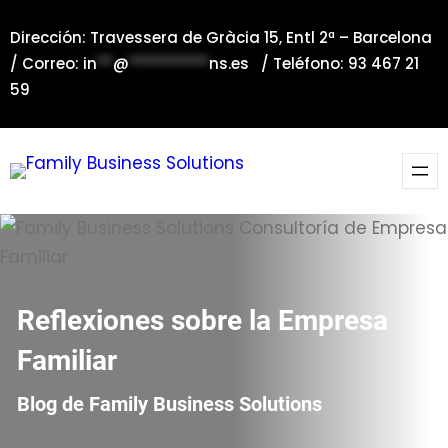
Saltar
Dirección: Travessera de Gràcia 15, Entl 2ª – Barcelona
al
/ Correo:
in
**
@
**********
ns.es
/ Teléfono: 93 467 21
contenido
59
Reflexiones sobre la Empresa
Familiar
Blog de Family Business Solutions