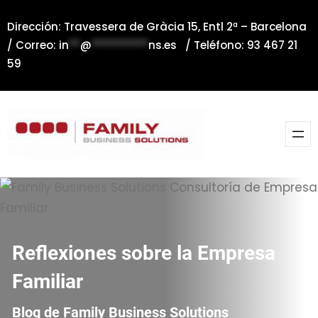
Saltar
Dirección: Travessera de Gràcia 15, Entl 2ª – Barcelona
al
/ Correo:
in
**
@
**********
ns.es
/ Teléfono: 93 467 21
contenido
59
Reflexiones sobre la Empresa
Familiar
Blog de Family Business Solutions