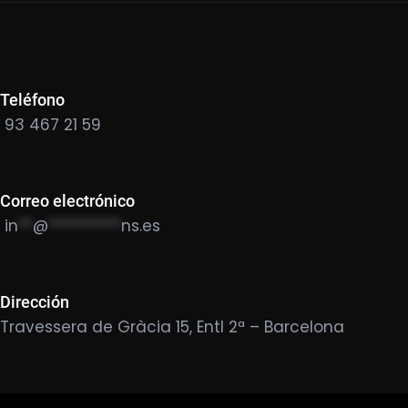
Teléfono
93 467 21 59
Correo electrónico
in
**
@
**********
ns.es
Dirección
Travessera de Gràcia 15, Entl 2ª – Barcelona