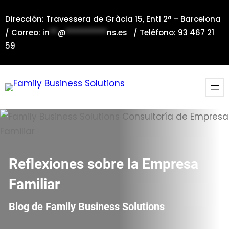
Saltar
Dirección: Travessera de Gràcia 15, Entl 2ª – Barcelona
al
/ Correo:
in
**
@
**********
ns.es
/ Teléfono: 93 467 21
contenido
59
Reflexiones sobre la Empresa
Familiar
Blog de Family Business Solutions