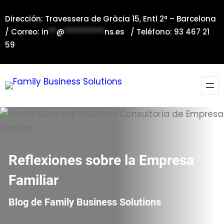
Saltar
Dirección: Travessera de Gràcia 15, Entl 2ª – Barcelona
al
/ Correo:
in
**
@
**********
ns.es
/ Teléfono: 93 467 21
contenido
59
Reflexiones sobre la Empresa
Familiar
Blog de Family Business Solutions