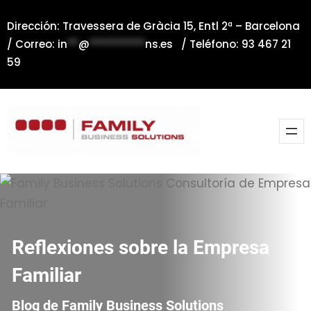
Saltar
Dirección: Travessera de Gràcia 15, Entl 2ª – Barcelona
al
/ Correo:
in
**
@
**********
ns.es
/ Teléfono: 93 467 21
contenido
59
Reflexiones sobre la Empresa
Familiar
Blog de Family Business Solutions